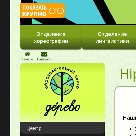
Отделение
Отделение
хореографии
лингвистики
Начало
Написать
Hi
Наши
Центр