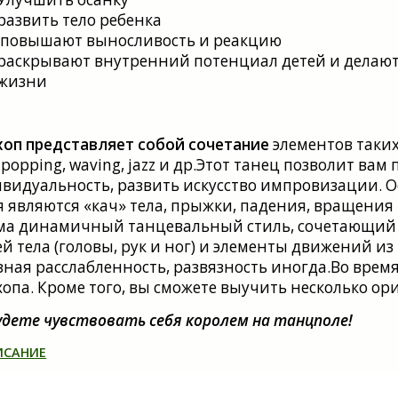
развить тело ребенка
повышают выносливость и реакцию
раскрывают внутренний потенциал детей и делают
жизни
хоп представляет собой сочетание
элементов таких с
, popping, waving, jazz и др.Этот танец позволит ва
видуальность, развить искусство импровизации. 
я являются «кач» тела, прыжки, падения, вращения
ма динамичный танцевальный стиль, сочетающий 
ей тела (головы, рук и ног) и элементы движений из
зная расслабленность, развязность иногда.Во врем
хопа. Кроме того, вы сможете выучить несколько о
удете чувствовать себя королем на танцполе!
ИСАНИЕ