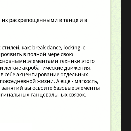
 их раскрепощенными в танце и в
тилей, как: break dance, locking, c-
м проявить в полной мере свою
Основными элементами техники этого
 и легкие акробатические движения.
в себе акцентирование отдельных
 повседневной жизни. А еще - мягкость,
я занятий вы освоите базовые элементы
ригинальных танцевальных связок.