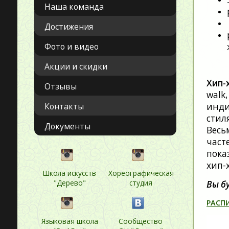
Наша команда
Достижения
Фото и видео
Акции и скидки
Хип-
Отзывы
walk
инди
Контакты
стил
Документы
Весь
част
пока
хип-
Школа искусств
Хореографическая
"Дерево"
студия
Вы б
РАСП
Языковая школа
Сообщество